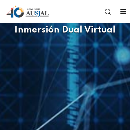
Inmersión Dual Virtual
a