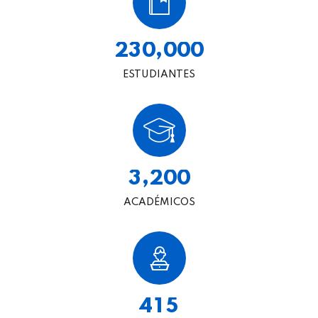
,
2
3
0
0
0
0
ESTUDIANTES
,
3
2
0
0
ACADÉMICOS
4
1
5