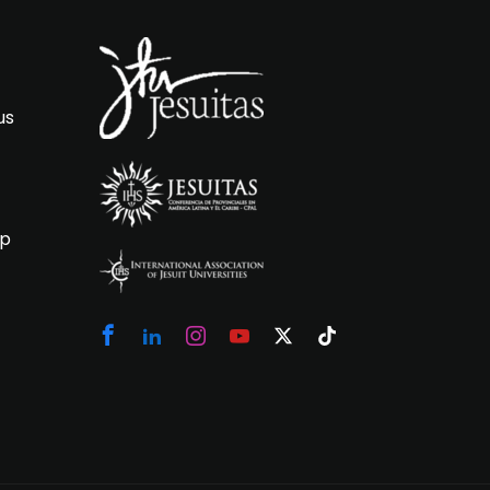
us
ip