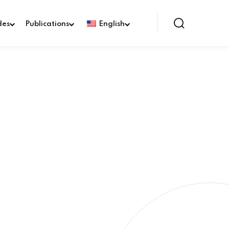
des
Publications
English