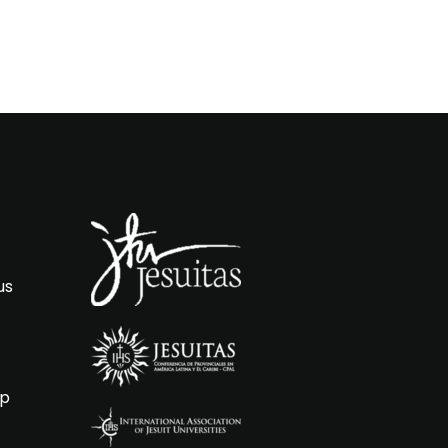
us
ip