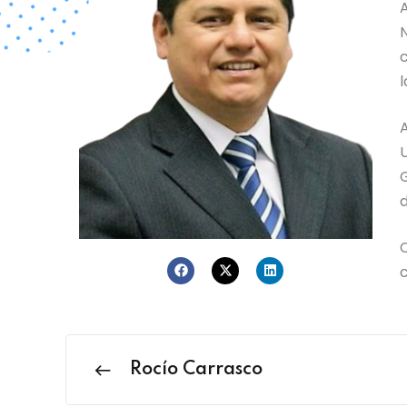
A
N
c
l
A
U
G
d
C
c
Rocío Carrasco