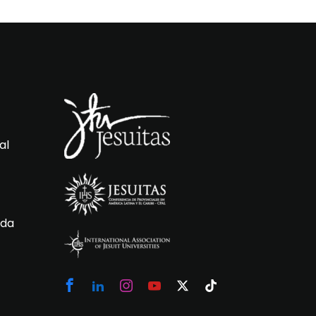
al
 da